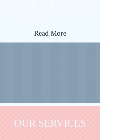
​サンプルの文章です。​サンプルの文章です。​
サンプルの文章です。サンプルの文章です。​
サンプルの文章です。サンプルの文章です。​
サンプルの文章です。
Read More
OUR SERVICES