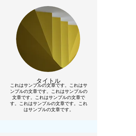
タイトル
これはサンプルの文章です。これはサ
ンプルの文章です。これはサンプルの
文章です。これはサンプルの文章で
す。これはサンプルの文章です。これ
はサンプルの文章です。