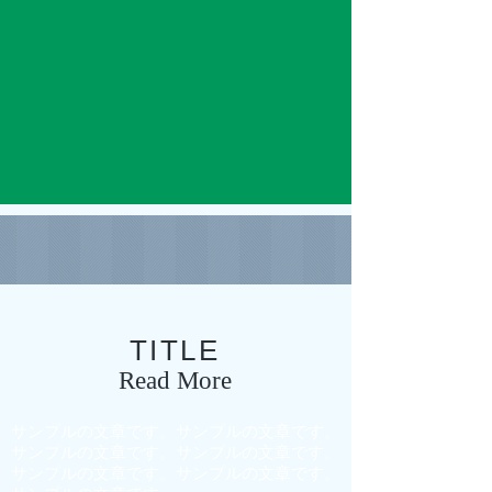
TITLE
Read More
​サンプルの文章です。​サンプルの文章です。​
サンプルの文章です。サンプルの文章です。​
サンプルの文章です。サンプルの文章です。​