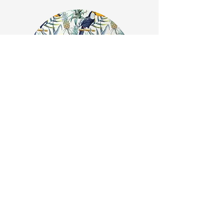
タイトル
これはサンプルの文章です。これはサ
ンプルの文章です。これはサンプルの
文章です。これはサンプルの文章で
す。これはサンプルの文章です。これ
はサンプルの文章です。