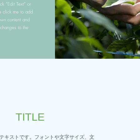
lick “Edit Text” or
e click me to add
own content and
changes to the
TITLE
テキストです。フォントや文字サイズ、文