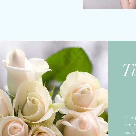
。
Ti
I'm a
here 
and ed