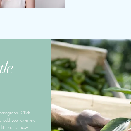
tle
 paragraph. Click
to add your own text
it me. It’s easy.