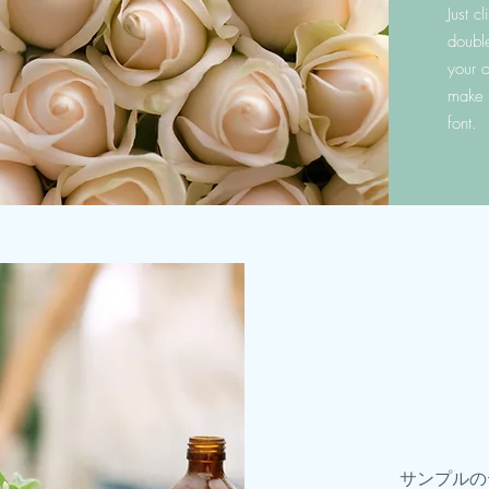
Just c
doubl
your 
make 
font.
サンプルの