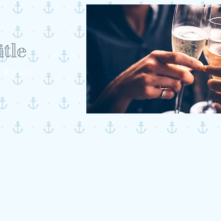
itle
に書きます。