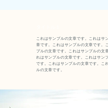
​タイトル１
これはサンプルの文章です。これはサ
章です。これはサンプルの文章です。
プルの文章です。これはサンプルの文
れはサンプルの文章です。これはサン
です。これはサンプルの文章です。こ
ルの文章です。