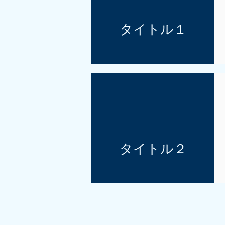
タイトル１
タイトル２