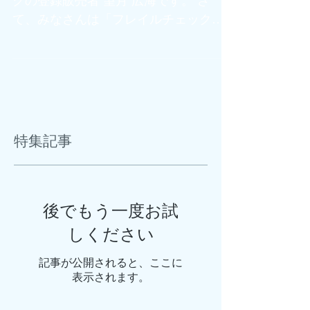
みなさんこんにちは！センタードラッ
グの登録販売者 望月 広海です。 さ
て、みなさんは「フレイルチェック」
をご存知でしょうか? カタカナで少し難
しそうですよね！「フレイル」とは、
病気ではないけれど、 年齢とともに全
身の能力、筋力や心身の活力が低下し
ている状態を言います。...
特集記事
後でもう一度お試
しください
記事が公開されると、ここに
表示されます。